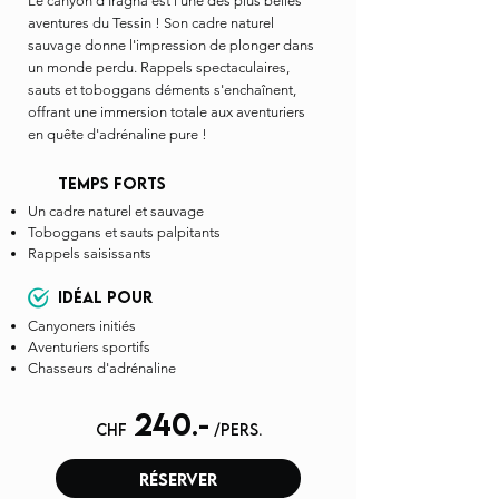
Le canyon d'Iragna est l'une des plus belles
aventures du Tessin ! Son cadre naturel
sauvage donne l'impression de plonger dans
un monde perdu. Rappels spectaculaires,
sauts et toboggans déments s'enchaînent,
offrant une immersion totale aux aventuriers
en quête d'adrénaline pure !
temps forts
Un cadre naturel et sauvage
Toboggans et sauts palpitants
​Rappels saisissants
idéal pour
Canyoners initiés
Aventuriers sportifs
Chasseurs d'adrénaline
240
.-
chf
/pers.
réserver