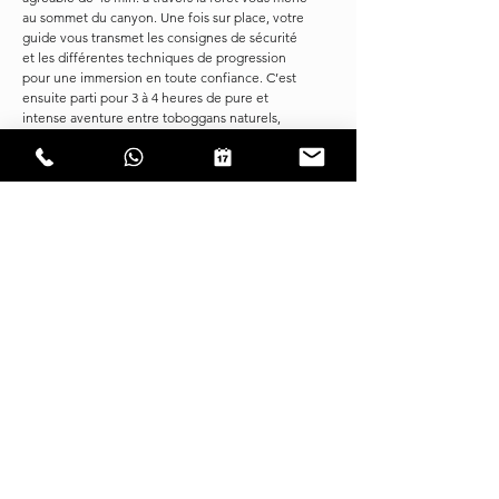
au sommet du canyon. Une fois sur place, votre
guide vous transmet les consignes de sécurité
et les différentes techniques de progression
pour une immersion en toute confiance. C’est
ensuite parti pour 3 à 4 heures de pure et
intense aventure entre toboggans naturels,
sauts optionnels et descentes en rappel dans un
cadre naturel spectaculaire !
De retour à la base, nous partageons un apéritif
convivial sur notre terrasse ombragée, où vous
revivez les moments forts et téléchargez les
photos de votre aventure EPIC ! La sortie dure
environ 6 heures, de votre arrivée à la base
jusqu’à l’apéritif. Toutefois, la durée peut varier
en fonction de la taille du groupe et des
conditions du moment.
IMPORTANT
Priorité à votre sécurité. Si les conditions météo,
le débit d'eau et/ou l'état du terrain ne
garantissent pas une progression optimale, nous
nous réservons le droit de modifier, d'annuler ou