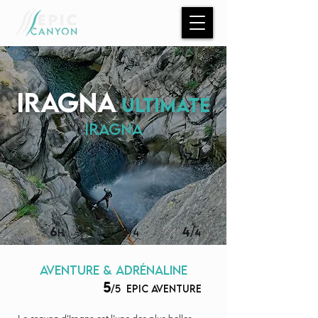
IRAGNA
ULTIMATE
IRAGNA
6
3
4
H
/4
/4
aventure & adrénaline
5
/5
EPIC aventure