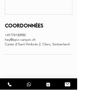
Coordonnées
+41774130900
hey@epic-canyon.ch
Carèe d'Sant'Ambrés 2, Claro, Switzerland
CONTACT
EPIC CANYON
Sagl
Carèe d'Sant'Ambrés 2
6702 Claro TI