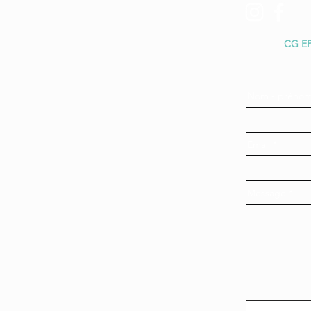
+41 77 413 09 00
hey@epic-canyon.ch
CG EP
Nom - préno
Email
Message