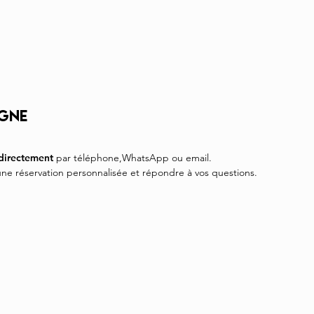
Accueil
Canyons
EPIC DEALS
Inside
igne
 directement
par t
éléphone,WhatsApp ou email.
une réservation personnalisée et répondre à vos questions.