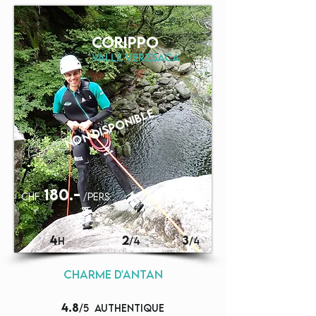
corippo
valle verzsaca
non disponible
180.-
chf
/pers.
4
2
3
H
/4
/4
CHARME D'ANTAN
4.8
/5
autHentique