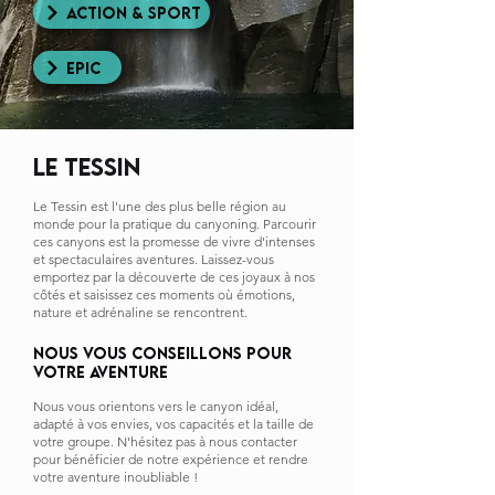
Action & sport
EPIC
LE TESSIN
Le Tessin est l'une des plus belle région au
monde pour la pratique du canyoning. Parcourir
ces canyons est la promesse de vivre d'intenses
et spectaculaires aventures. Laissez-vous
emportez par la découverte de ces joyaux à nos
côtés et saisissez ces moments où émotions,
nature et adrénaline se rencontrent.
NOUS VOUS CONSEILLONS
pour
VOTRE AVENTURE
Nous vous orientons vers le canyon idéal,
adapté à vos envies, vos capacités et la taille de
votre groupe. N'hésitez pas à nous contacter
pour bénéficier de notre expérience et rendre
votre aventure inoubliable !