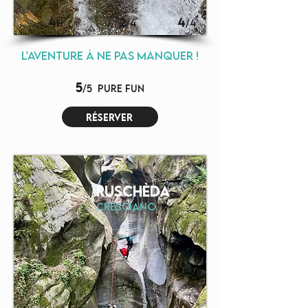
4
2
4
H
/4
/4
l'aventure à ne pas manquer !
5
/5
pure fun
réserver
RUSCHèDA
CRESCIANO