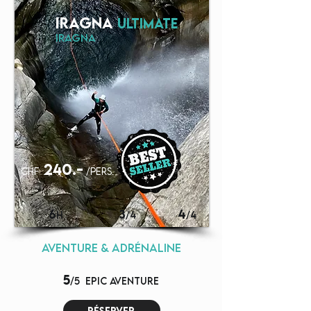
iragna
ultimate
iragna
240.-
chf
/pers.
6
3
4
H
/4
/4
aventure & adrénaline
5
/5
EPIC aventure
réserver