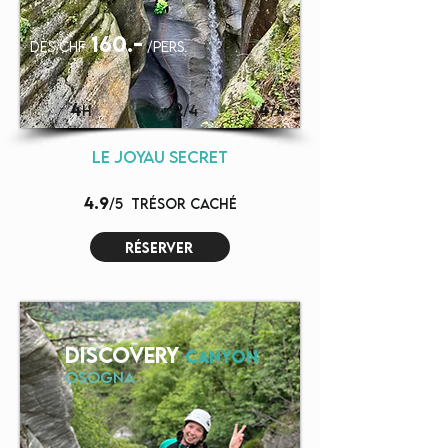
160.-
dès chf
/pers.
4
2
4
H
/4
/4
LE JOYAU SECRET
4.9
/5
TRÉSOR CACHÉ
réserver
DISCOVERY
CANYON
OSOGNA