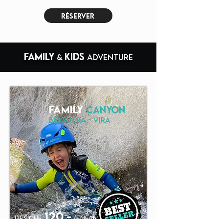
réserver
Family
kids
&
adventure
family
CANYON
boggera - vira
120
.-
dès chf
/enfant