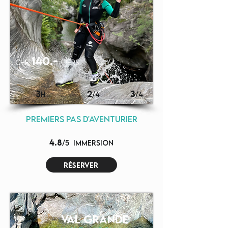
140.-
chf
/pers.
3
2
3
H
/4
/4
premiers pas d'aventurier
4.8
/5
immersion
réserver
VAL GRANDE