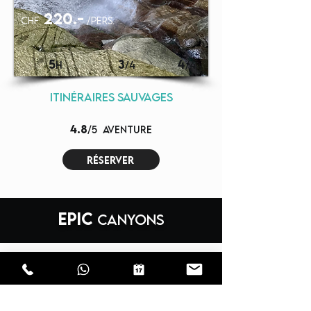
220.-
chf
/pers.
5
3
4
H
/4
/4
itinéraires sauvages
4.8
/5
aventure
réserver
EPIC
CANYONS
LODRINO
PULSE