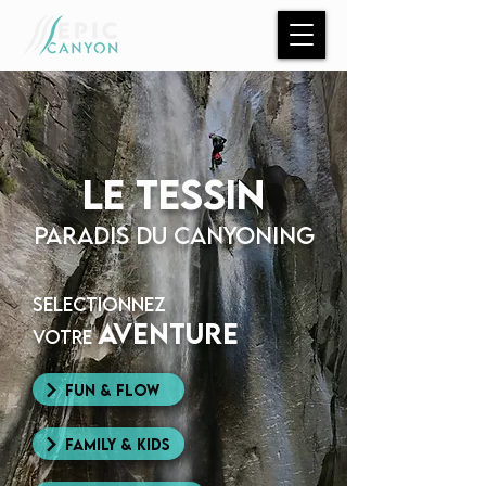
LE TESSIN
PARADIS DU CANYONING
selectionnez
aventure
votre
Fun & flow
Family & kids