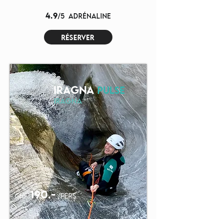
4.9
/5
adrénaline
réserver
IRAGNA
PULSE
iragna
190.-
chf
/pers.