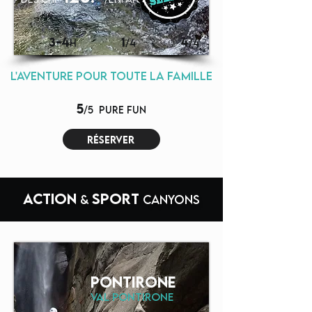
3-4
1
4
H
/4
/4
l'aventure pour toute la famille
5
/5
pure fun
réserver
Action
sport
&
CANYONS
PONTIRONE
VAL PONTIRONE