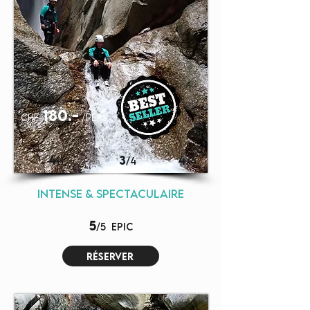
180.-
chf
/pers.
4
3
4
H
/4
/4
intense & spectaculaire
5
/5
EPIC
réserver