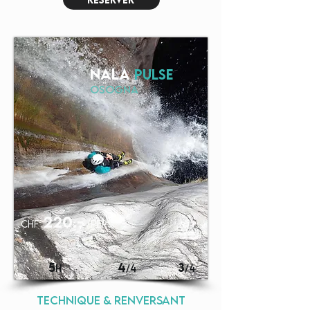
NALA
PULSE
OSOGNA
220.-
chf
/pers.
5
4
3
H
/4
/4
technique & renversant