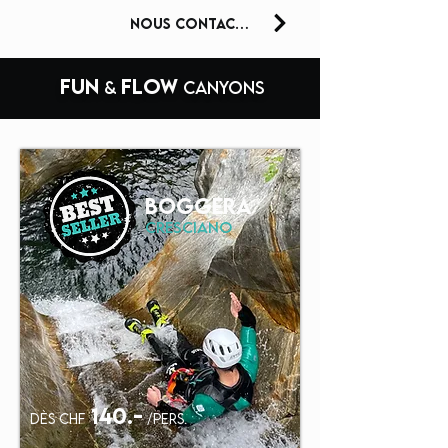
nous contacter
FUN
FLOW
&
CANYONS
BOGGERA
cresciano
140.-
dès chf
/pers.