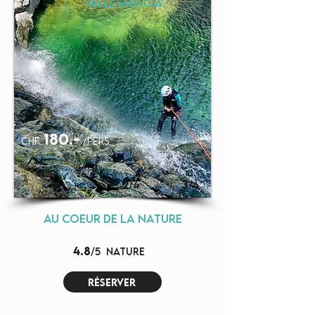
VALLE MAGGIA
180.-
chf
/pers.
4
2
3
H
/4
/4
au coeur de la nature
4.8
/5
NATURE
réserver