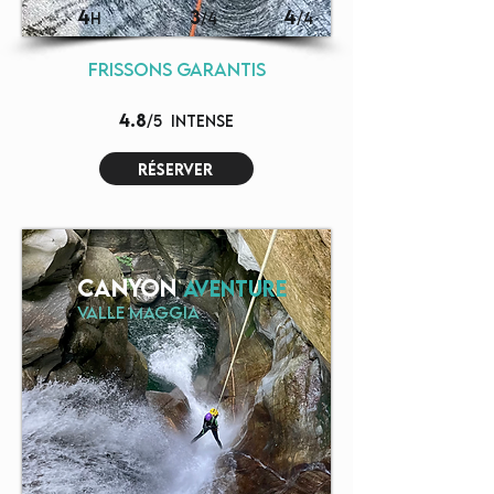
4
3
4
H
/4
/4
frissons garantis
4.8
/5
intense
réserver
canyon
Aventure
valle maggia