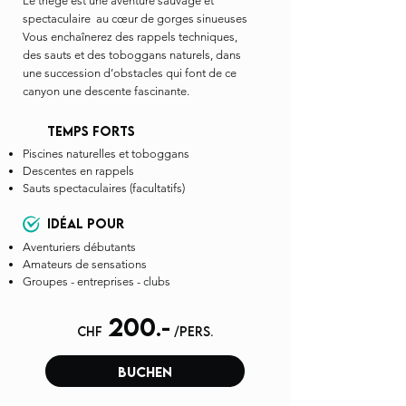
Le triège est une aventure sauvage et
spectaculaire au cœur de gorges sinueuses
Vous enchaînerez des rappels techniques,
des sauts et des toboggans naturels, dans
une succession d’obstacles qui font de ce
canyon une descente fascinante.
temps forts
Piscines naturelles et toboggans
Descentes en rappels
Sauts spectaculaires (facultatifs)
idéal pour
Aventuriers débutants
Amateurs de sensations
G
roupes - entreprises - clubs
200
.-
chf
/pers.
buchen