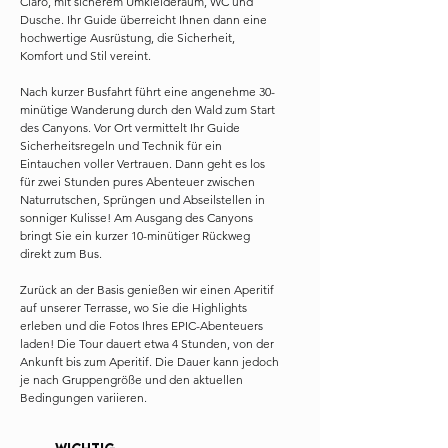
Claro, mit sicherem Umkleideraum, WC und
Dusche. Ihr Guide überreicht Ihnen dann eine
hochwertige Ausrüstung, die Sicherheit,
Komfort und Stil vereint.
Nach kurzer Busfahrt führt eine angenehme 30-
minütige Wanderung durch den Wald zum Start
des Canyons. Vor Ort vermittelt Ihr Guide
Sicherheitsregeln und Technik für ein
Eintauchen voller Vertrauen. Dann geht es los
für zwei Stunden pures Abenteuer zwischen
Naturrutschen, Sprüngen und Abseilstellen in
sonniger Kulisse! Am Ausgang des Canyons
bringt Sie ein kurzer 10-minütiger Rückweg
direkt zum Bus.
Zurück an der Basis genießen wir einen Aperitif
auf unserer Terrasse, wo Sie die Highlights
erleben und die Fotos Ihres EPIC-Abenteuers
laden! Die Tour dauert etwa 4 Stunden, von der
Ankunft bis zum Aperitif. Die Dauer kann jedoch
je nach Gruppengröße und den aktuellen
Bedingungen variieren.