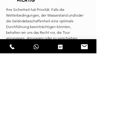
wichtig
Ihre Sicherheit hat Priorität. Falls die
Wetterbedingungen, der Wasserstand und/oder
die Geländebeschaffenheit eine optimale
Durchführung beeinträchtigen könnten,
behalten wir uns das Recht vor, die Tour
anzupassen, abzusagen oder zu verschieben.
Wir werden Sie über alle Aktualisierungen auf
unsere
dem Laufenden halten. Es gelten
Allgemeinen Geschäftsbedingungen (AGB)
.