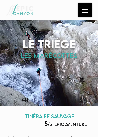
Le triège
les marécottes
4
4
3
H
/4
/4
itinéraire sauvage
5
/5
epic aventure