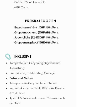
Carrèe d'Sant'Ambrés 2
6702 Claro
Preiskategorien
Erwachsene (16+)
CHF 160.-/Pers.
Gruppenbuchung (5+ pers.)
CHF 150.-/Pers.
Jugendliche (12-15)
CHF 140.-/Pers.
Gruppenangebot (11+ pers.)
CHF 140.-/Pers.
Inklusive
Komplette, auf Canyoning abgestimmte
Ausrüstung
Freundliche, zertifizierte(r) Guide(s)
Fotos und Videos
Transport zum Canyon ab der Station
Innenumkleide mit Schließfächern, Dusche
& Toiletten
Aperitif & Snacks auf unserer Terrasse nach
der Tour