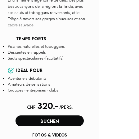
Enchaînement légendaire de deux des plus
beaux canyons de la région : la Tinda, avec
ses sauts et toboggans renversants, et le
Triège à travers ses gorges sinueuses et son
cadre sauvage.
temps forts
Piscines naturelles et toboggans
Descentes en rappels
Sauts spectaculaires (facultatifs)
idéal pour
Aventuriers débutants
Amateurs de sensations
G
roupes - entreprises - clubs
320
.-
chf
/pers.
buchen
fotos & videos