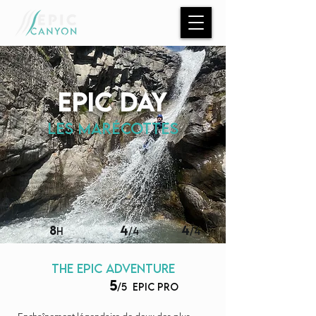
epic day
Les Marécottes
8
4
4
H
/4
/4
the epic adventure
5
/5
epic pro