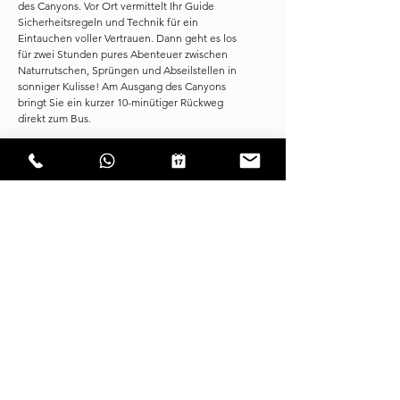
des Canyons. Vor Ort vermittelt Ihr Guide
Sicherheitsregeln und Technik für ein
Eintauchen voller Vertrauen. Dann geht es los
für zwei Stunden pures Abenteuer zwischen
Naturrutschen, Sprüngen und Abseilstellen in
sonniger Kulisse! Am Ausgang des Canyons
bringt Sie ein kurzer 10-minütiger Rückweg
direkt zum Bus.
Zurück an der Basis genießen wir einen Aperitif
auf unserer Terrasse, wo Sie die Highlights
erleben und die Fotos Ihres EPIC-Abenteuers
laden! Die Tour dauert etwa 4 Stunden, von der
Ankunft bis zum Aperitif. Die Dauer kann jedoch
je nach Gruppengröße und den aktuellen
Bedingungen variieren.
wichtig
Ihre Sicherheit hat Priorität. Falls die
Wetterbedingungen, der Wasserstand und/oder
die Geländebeschaffenheit eine optimale
Durchführung beeinträchtigen könnten,
behalten wir uns das Recht vor, die Tour